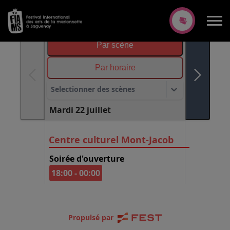
Par scène
Par horaire
Selectionner des scènes
Mardi 22 juillet
Centre culturel Mont-Jacob
Soirée d'ouverture
18:00
-
00:00
Propulsé par